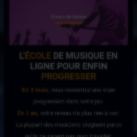
Cours de basse
L’
ÉCOLE
DE MUSIQUE EN
LIGNE POUR ENFIN
PROGRESSER
En 3 mois
, vous ressentez une vraie
progression dans votre jeu.
En 1 an
, votre niveau n’a plus rien à voir.
La plupart des musiciens stagnent parce
qu’ils ne savent pas quoi travailler.