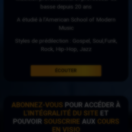
basse depuis 20 ans
A étudié à l’American School of Modern
Music
Styles de prédilection : Gospel, Soul,Funk,
Rock, Hip-Hop, Jazz
ÉCOUTER
ABONNEZ-VOUS
POUR ACCÉDER À
L'INTÉGRALITÉ DU SITE
ET
POUVOIR
SOUSCRIRE
AUX
COURS
EN VISIO