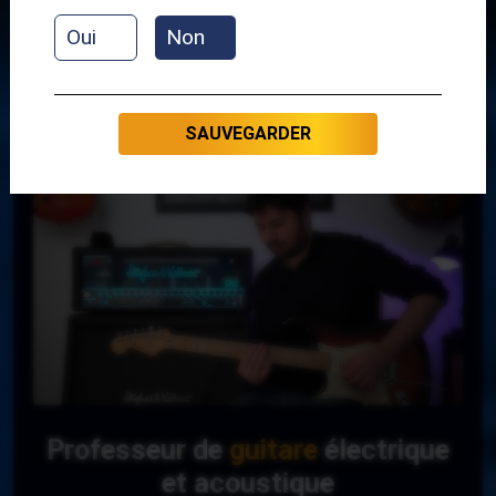
Oui
Non
GRÉGORY
SAUVEGARDER
Professeur de
guitare
électrique
et acoustique