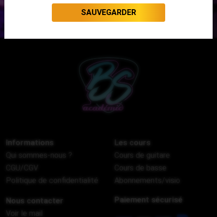
SAUVEGARDER
Informations
Les cours
Qui sommes-nous ?
Cours de guitare
CGU/CGV
Cours de basse
Politique de confidentialité
Abonnements/visio
Paiement sécurisé
Nous contacter
Voir le mail