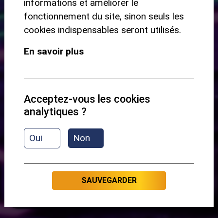
informations et améliorer le
Débutant
fonctionnement du site, sinon seuls les
cookies indispensables seront utilisés.
En savoir plus
Aperçu du contenu :
Présentation
Cadd2
Acceptez-vous les cookies
analytiques ?
Emin7
Oui
Non
D
A
SAUVEGARDER
C'EST PARTI