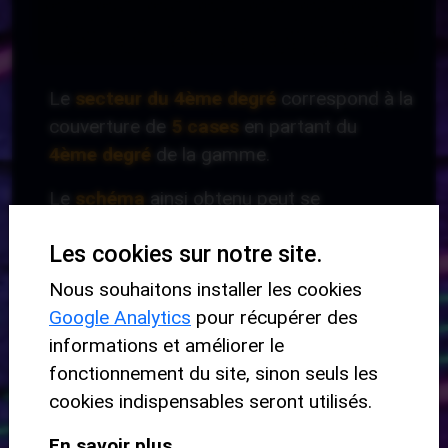
Le
secteur du 4ème degré
correspond à la
couverture de
5 cases
en partant du
4ème
degré
de la gamme.
Le
schéma
ainsi obtenu peut se
transposer
dans toutes les tonalités.
Les cookies sur notre site.
Niveau requis :
Nous souhaitons installer les cookies
Google Analytics
pour récupérer des
-
informations et améliorer le
fonctionnement du site, sinon seuls les
cookies indispensables seront utilisés.
Niveau de départ :
En savoir plus
Avancé