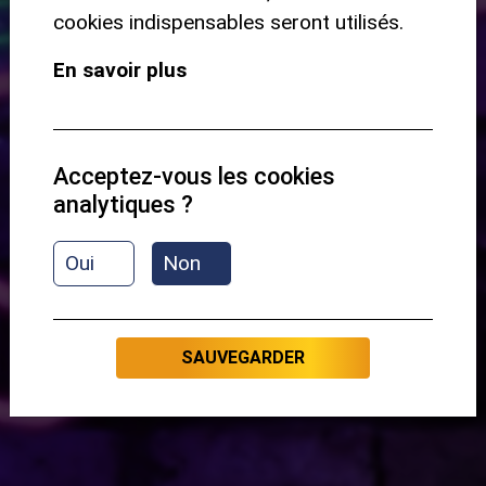
cookies indispensables seront utilisés.
Accords
Rythme
En savoir plus
Vitesse
Structure
Solo
Acceptez-vous les cookies
analytiques ?
Aperçu du contenu :
Oui
Non
Présentation
SAUVEGARDER
C'EST PARTI