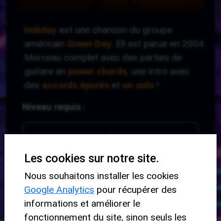
Holiday
est une chanson du groupe
américain
Green Day
. Ell est parue en 2004.
Morceau complet avec des parties de
guitare en
power chords
, une intro avec
des
accords épurés
et
un solo
!
Niveau requis :
-
Les cookies sur notre site.
Niveau de départ :
Nous souhaitons installer les cookies
Google Analytics
pour récupérer des
Intermédiaire
informations et améliorer le
fonctionnement du site, sinon seuls les