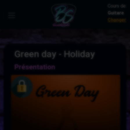
Cours de:
Guitare
Changer
Green day - Holiday
Présentation