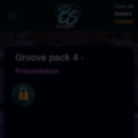
Cours de:
Guitare
Changer
Groove pack 4 -
Présentation