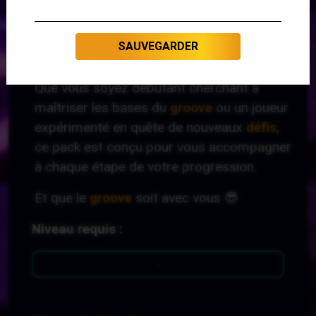
différents angles de vue et dans différents
styles pour une compréhension et une
SAUVEGARDER
maîtrise approfondie.
Que vous soyez débutant cherchant à
maîtriser les bases du
groove
ou un joueur
expérimenté en quête
de nouveaux
défis
,
ce pack est conçu pour vous accompagner
à chaque étape de votre progression.
Et que le
groove
soit avec vous 😎
Niveau requis :
-