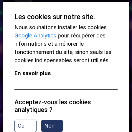
groove.
🎸
Variations Stimulantes
: Explorez
Les cookies sur notre site.
différentes variations tout en préservant
Nous souhaitons installer les cookies
les éléments essentiels du beat d'origine,
Google Analytics
pour récupérer des
notamment la grosse caisse et la caisse
informations et améliorer le
claire, pour enrichir votre jeu et stimuler
fonctionnement du site, sinon seuls les
votre créativité.
cookies indispensables seront utilisés.
🎼
Niveaux de Difficulté Progressifs
:
En savoir plus
Développez votre technique et votre sens
du timing grâce à une progression
soigneusement structurée, passant des
niveaux de difficulté plus faciles aux plus
Acceptez-vous les cookies
analytiques ?
avancés.
🎵
Exploration de la Clave Rythmique
:
Oui
Non
Étudiez la même clave rythmique sous