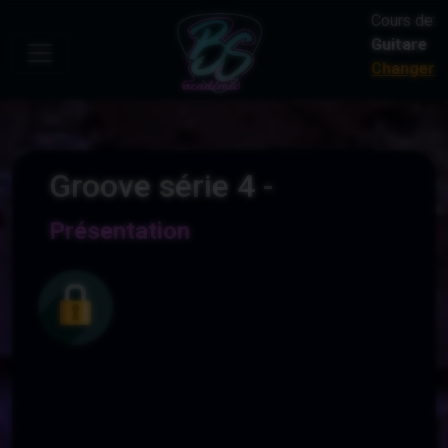
Cours de:
Guitare
Changer
Groove série 4 -
Présentation