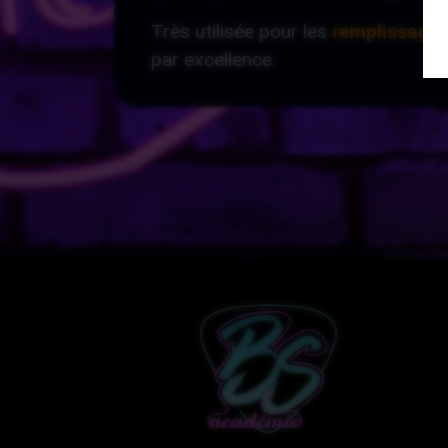
Très utilisée pour les
remplissage
par excellence.