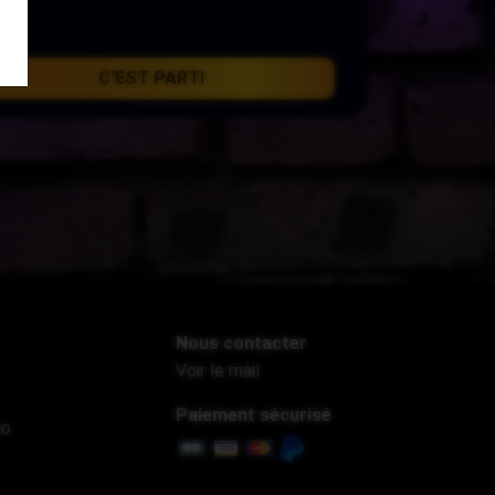
C'EST PARTI
Nous contacter
Voir le mail
Paiement sécurisé
io