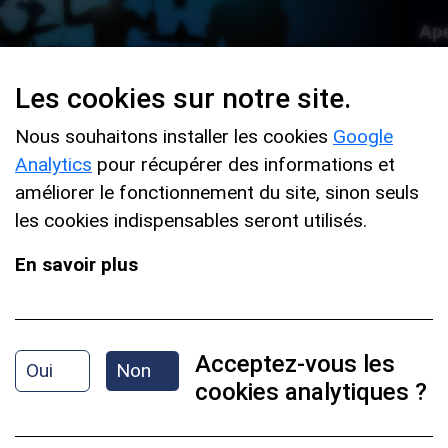
Ape
Les cookies sur notre site.
Nous souhaitons installer les cookies
Google
Analytics
pour récupérer des informations et
améliorer le fonctionnement du site, sinon seuls
les cookies indispensables seront utilisés.
En savoir plus
gamme hybride constituée seulement de
5
Acceptez-vous les
Oui
Non
cookies analytiques ?
ds et sa sonorité si particulière et un peu
très facile à faire sonner.