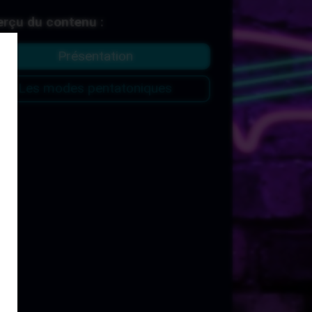
rçu du contenu :
Présentation
Les modes pentatoniques