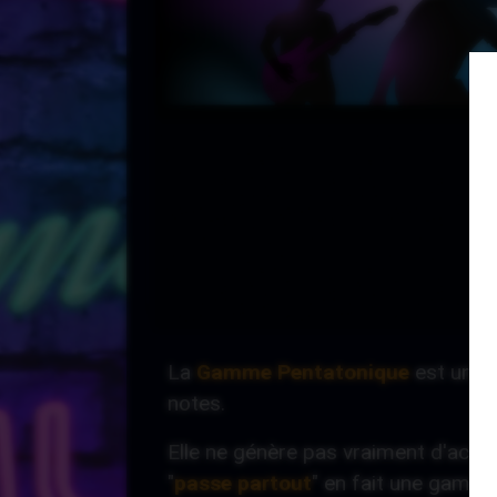
La
Gamme Pentatonique
est une 
notes.
Elle ne génère pas vraiment d'accor
"
passe partout
" en fait une gamme 