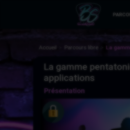
PARCO
Accueil
Parcours libre
La gamme
La gamme pentatoniq
applications
Présentation