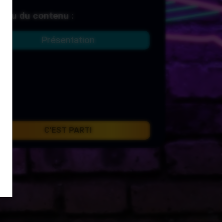
rçu du contenu :
Présentation
C'EST PARTI