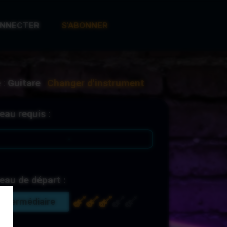
ONNECTER
S'ABONNER
 :
Guitare
Changer d'instrument
eau requis :
-
eau de départ :
Intermédiaire