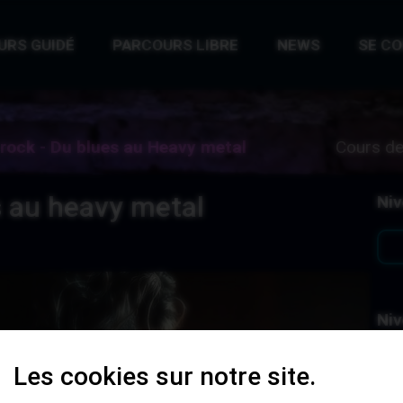
URS GUIDÉ
PARCOURS LIBRE
NEWS
SE C
 rock - Du blues au Heavy metal
Cours de
s au heavy metal
Niv
Niv
Les cookies sur notre site.