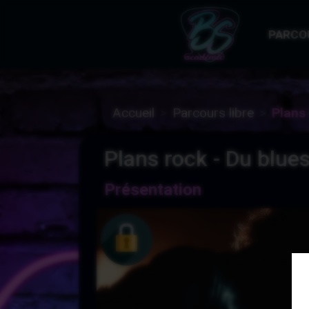
PARCO
Accueil
Parcours libre
Plans
Plans rock - Du blue
Présentation