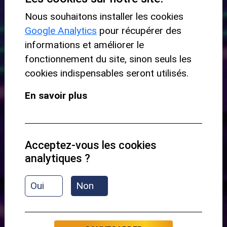
Niveau requis :
Nous souhaitons installer les cookies
Google Analytics
pour récupérer des
Position fermée -
Pack 1
informations et améliorer le
fonctionnement du site, sinon seuls les
cookies indispensables seront utilisés.
Niveau de départ :
En savoir plus
Débutant
Aperçu du contenu :
Acceptez-vous les cookies
analytiques ?
Présentation
Oui
Non
Rock n roll
Baba o'riley