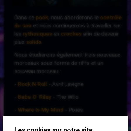
Dans ce
pack
, nous aborderons le
contrôle
du son
et nous continuerons à travailler sur
les
rythmiques
en
croches
afin de devenir
plus
solide
.
Nous étudierons également trois nouveaux
morceaux sous forme de riffs et un
nouveau morceau :
-
Rock N Roll
- Avril Lavigne
-
Baba O' Riley
- The Who
-
Where Is My Mind
- Pixies
-
Zombie
- The Cranberries
Les cookies sur notre site.