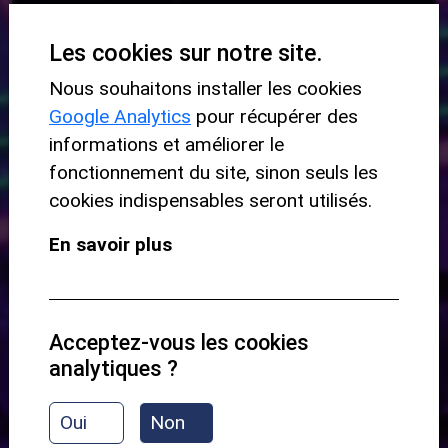
Niveau requis :
Les cookies sur notre site.
-
Nous souhaitons installer les cookies
Google Analytics
pour récupérer des
informations et améliorer le
Niveau de départ :
fonctionnement du site, sinon seuls les
cookies indispensables seront utilisés.
Débutant
En savoir plus
Aperçu du contenu :
Présentation
Acceptez-vous les cookies
analytiques ?
1-2-3-4 / 4-3-2-1
Oui
Non
1-3-2-4