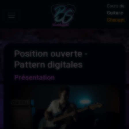
Cours de:
Guitare
Changer
Position ouverte -
Pattern digitales
Présentation