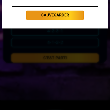
1-4-2-3
SAUVEGARDER
2-1-2-3-4-1
4-2-3-1
4-1-3-2
C'EST PARTI