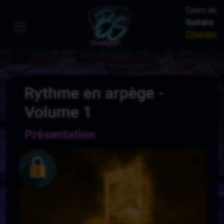
Cours de:
Guitare
Changer
Rythme en arpège -
Volume 1
Présentation