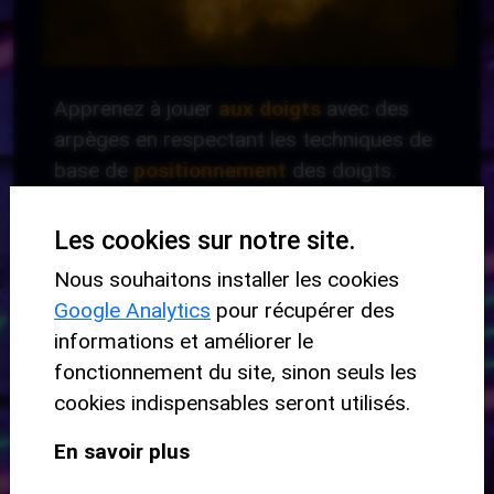
Apprenez à jouer
aux doigts
avec des
arpèges en respectant les techniques de
base de
positionnement
des doigts.
Niveau requis :
Les cookies sur notre site.
-
Nous souhaitons installer les cookies
Google Analytics
pour récupérer des
informations et améliorer le
Niveau de départ :
fonctionnement du site, sinon seuls les
cookies indispensables seront utilisés.
Débutant
En savoir plus