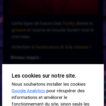
Cette ligne de basse bien
funky
donne le
groove
et tourne en boucle durant tout le
morceau.
Attention à l'
endurance
et à la
vitesse
!
Niveau requis :
-
Les cookies sur notre site.
Nous souhaitons installer les cookies
Niveau de départ :
Google Analytics
pour récupérer des
informations et améliorer le
Intermédiaire
fonctionnement du site, sinon seuls les