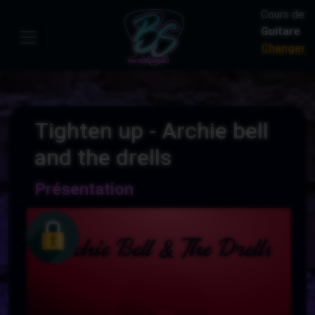
Cours de:
Guitare
Changer
Tighten up - Archie bell
and the drells
Présentation