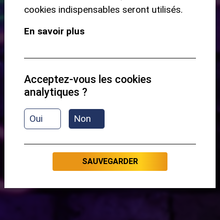
cookies indispensables seront utilisés.
Structure
En savoir plus
Rythme
Technique
Vitesse
Acceptez-vous les cookies
analytiques ?
Aperçu du contenu :
Oui
Non
Présentation
SAUVEGARDER
C'EST PARTI