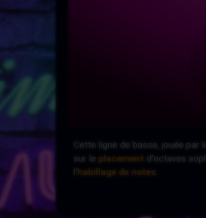
Cette ligne de basse, jouée par le 
sur le
placement
d'octaves sophisti
l'
habillage de notes
.