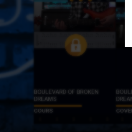
BOULEVARD OF BROKEN
BOUL
DREAMS
DREA
COURS
COVE