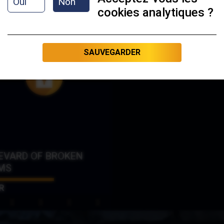
Oui
Non
cookies analytiques ?
SAUVEGARDER
EVARD OF BROKEN
MS
R