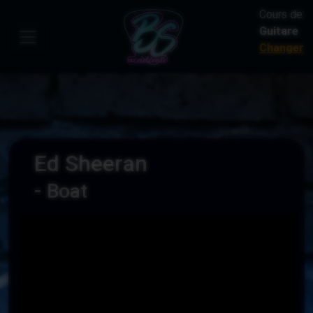
Cours de:
Guitare
Changer
Ed Sheeran
-
Boat