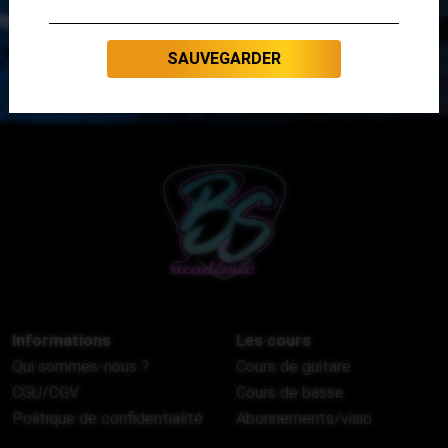
SAUVEGARDER
Informations
Les cours
Qui sommes-nous ?
Cours de guitare
CGU/CGV
Cours de basse
Politique de confidentialité
Abonnements/visio