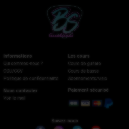
Informations
Les cours
Qui sommes-nous ?
Cours de guitare
CGU/CGV
Cours de basse
Politique de confidentialité
Abonnements/visio
Paiement sécurisé
Nous contacter
Voir le mail
Suivez-nous