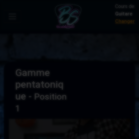
Cours de:
Guitare
Changer
Gamme
pentatoniq
ue -
Position
1