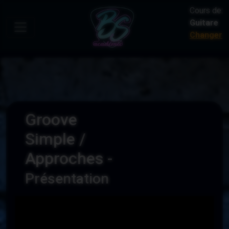
Cours de:
Guitare
Changer
Groove
Simple /
Approches -
Présentation