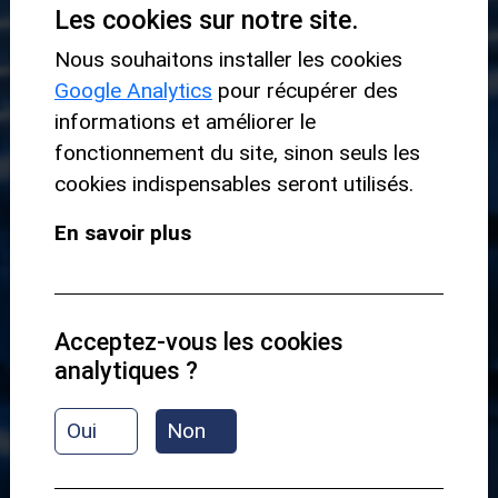
Les cookies sur notre site.
GROOVE PACK 1 - GROOVE SIMPLE / APPROCHES -
Nous souhaitons installer les cookies
PRÉSENTATION
Google Analytics
pour récupérer des
informations et améliorer le
fonctionnement du site, sinon seuls les
Dans ce module, nous développons un groove
cookies indispensables seront utilisés.
de manière
progressive
à partir d'une même
En savoir plus
grille d'accords et d'une même structure
rythmique.
Chaque étape
enrichit
progressivement la
Acceptez-vous les cookies
ligne de basse : des fondamentales aux
analytiques ?
passing notes, puis vers des grooves plus
élaborés et des phrases de liaison. Cette
Oui
Non
approche vous permet de comprendre
comment une ligne
évolue
naturellement tout