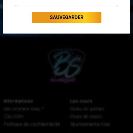
SAUVEGARDER
Informations
Les cours
Qui sommes-nous ?
Cours de guitare
CGU/CGV
Cours de basse
Politique de confidentialité
Abonnements/visio