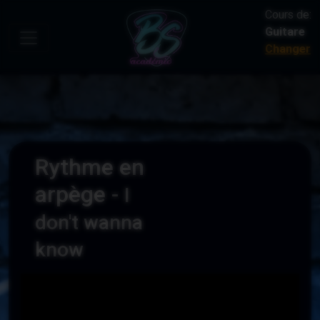
Cours de:
Guitare
Changer
Rythme en
arpège -
I
don't wanna
know