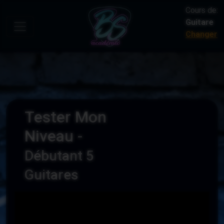
Cours de:
Guitare
Changer
Tester Mon
Niveau -
Débutant 5
Guitares