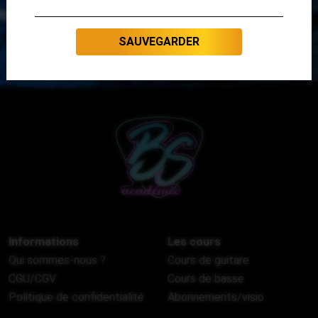
SAUVEGARDER
Informations
Les cours
Qui sommes-nous ?
Cours de guitare
CGU/CGV
Cours de basse
Politique de confidentialité
Abonnements/visio