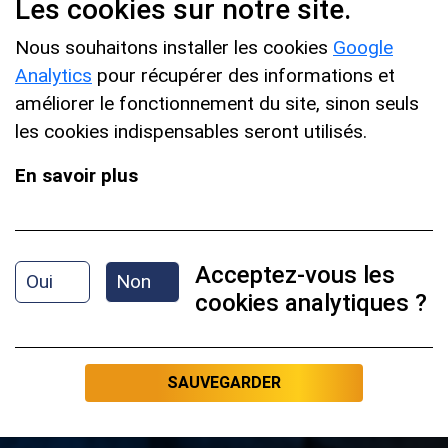
Les cookies sur notre site.
Nous souhaitons installer les cookies
Google
Analytics
pour récupérer des informations et
améliorer le fonctionnement du site, sinon seuls
les cookies indispensables seront utilisés.
P
En savoir plus
l
a
Acceptez-vous les
Oui
Non
y
cookies analytiques ?
V
i
SAUVEGARDER
d