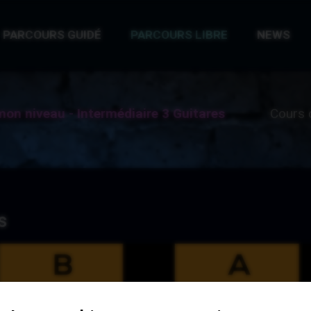
PARCOURS GUIDÉ
PARCOURS LIBRE
NEWS
mon niveau - Intermédiaire 3 Guitares
Cours 
s