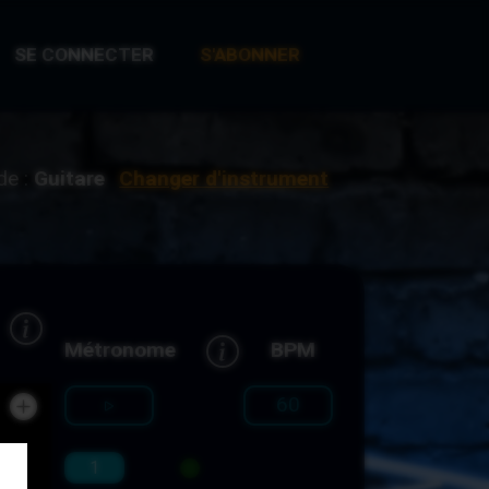
SE CONNECTER
S'ABONNER
de :
Guitare
Changer d'instrument
Métronome
BPM
1