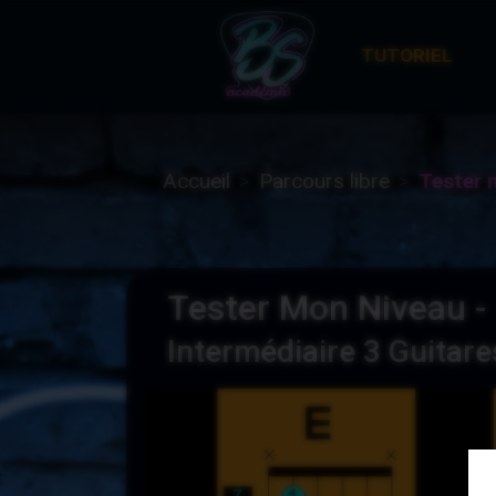
TUTORIEL
Accueil
Parcours libre
Tester 
Tester Mon Niveau -
Intermédiaire 3 Guitare