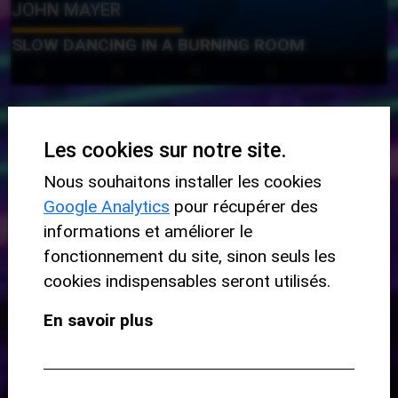
JOHN MAYER
SLOW DANCING IN A BURNING ROOM
À JOUER À L'ACOUSTIQUE
Les cookies sur notre site.
Nous souhaitons installer les cookies
Google Analytics
pour récupérer des
DÉBUTANT
informations et améliorer le
fonctionnement du site, sinon seuls les
cookies indispensables seront utilisés.
En savoir plus
BEN E. KING